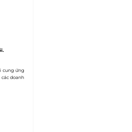
i.
ỗi cung ứng
a các doanh