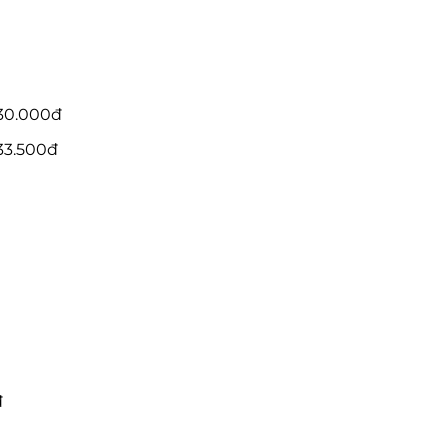
 30.000đ
33.500đ
đ