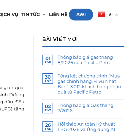
DỊCH VỤ
TIN TỨC
LIÊN HỆ
AWI
VI
BÀI VIẾT MỚI
Thông báo giá gas tháng
01
8/2026 của Pacific Petro
Th8
Tổng kết chương trình “Mua
30
gas chính hãng, vi vu Nhật
Th7
Bản”: 3.012 khách hàng nhận
i gian qua,
quà từ Pacific Petro
Bình Dương
ng dầu điều
Thông báo giá Gas tháng
02
 (LPG) tăng
7/2026
Th7
Hội thảo An toàn Kỹ thuật
26
LPG 2026 và Ứng dụng AI
Th6