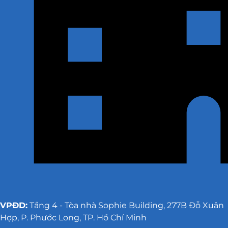
VPĐD:
Tầng 4 - Tòa nhà Sophie Building, 277B Đỗ Xuân
Hợp, P. Phước Long, TP. Hồ Chí Minh