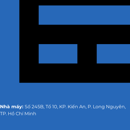
Nhà máy:
Số 245B, Tổ 10, KP. Kiến An, P. Long Nguyên,
TP. Hồ Chí Minh