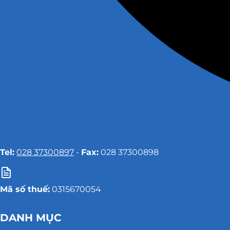
Tel:
028 37300897
-
Fax:
028 37300898
Mã số thuế:
0315670054
DANH MỤC