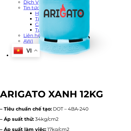
Dịch Vụ
Tin tức
Hoạt động công ty
Tin tức thị trường
Cẩm nang Pacific Petro
Tuyển Dụng
Liên hệ
AWI
VI
ARIGATO XANH 12KG
– Tiêu chuẩn chế tạo:
DOT – 4BA-240
– Áp suất thử:
34kg/cm2
– Áp suất làm việc:
17kg/cm2