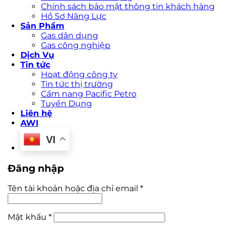
Chính sách bảo mật thông tin khách hàng
Hồ Sơ Năng Lực
Sản Phẩm
Gas dân dụng
Gas công nghiệp
Dịch Vụ
Tin tức
Hoạt động công ty
Tin tức thị trường
Cẩm nang Pacific Petro
Tuyển Dụng
Liên hệ
AWI
VI
Đăng nhập
Tên tài khoản hoặc địa chỉ email
*
Mật khẩu
*