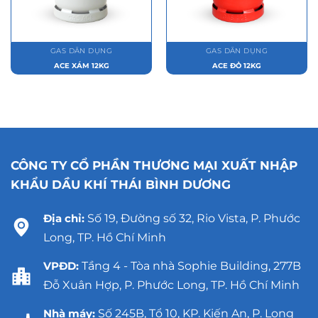
GAS DÂN DỤNG
GAS DÂN DỤNG
ACE XÁM 12KG
ACE ĐỎ 12KG
CÔNG TY CỔ PHẦN THƯƠNG MẠI XUẤT NHẬP
KHẨU DẦU KHÍ THÁI BÌNH DƯƠNG
Địa chỉ:
Số 19, Đường số 32, Rio Vista, P. Phước
Long, TP. Hồ Chí Minh
VPĐD:
Tầng 4 - Tòa nhà Sophie Building, 277B
Đỗ Xuân Hợp, P. Phước Long, TP. Hồ Chí Minh
Nhà máy:
Số 245B, Tổ 10, KP. Kiến An, P. Long