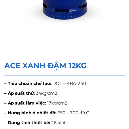
ACE XANH ĐẬM 12KG
– Tiêu chuẩn chế tạo:
DOT – 4BA-240
– Áp suất thử:
34kg/cm2
– Áp suất làm việc:
17kg/cm2
– Nung bình ở nhiệt độ:
650 – 700 độ C
– Dung tích thiết kế:
26,4Lit