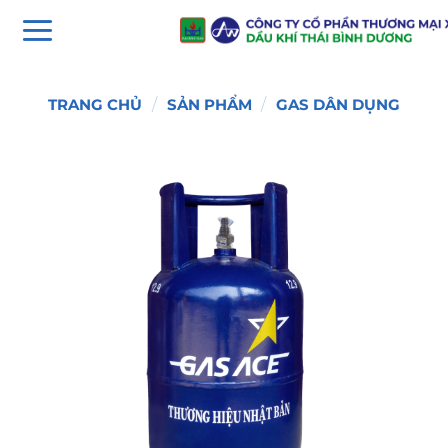
Chuyển
đến
nội
dung
TRANG CHỦ
/
SẢN PHẨM
/
GAS DÂN DỤNG