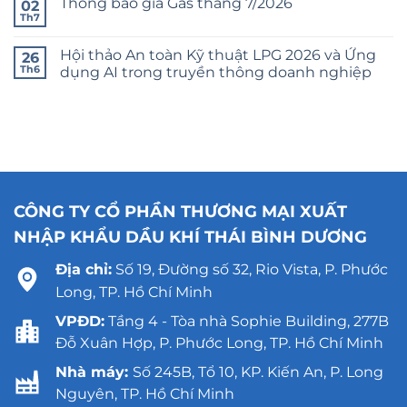
Thông báo giá Gas tháng 7/2026
02
Th7
Hội thảo An toàn Kỹ thuật LPG 2026 và Ứng
26
Th6
dụng AI trong truyền thông doanh nghiệp
CÔNG TY CỔ PHẦN THƯƠNG MẠI XUẤT
NHẬP KHẨU DẦU KHÍ THÁI BÌNH DƯƠNG
Địa chỉ:
Số 19, Đường số 32, Rio Vista, P. Phước
Long, TP. Hồ Chí Minh
VPĐD:
Tầng 4 - Tòa nhà Sophie Building, 277B
Đỗ Xuân Hợp, P. Phước Long, TP. Hồ Chí Minh
Nhà máy:
Số 245B, Tổ 10, KP. Kiến An, P. Long
Nguyên, TP. Hồ Chí Minh