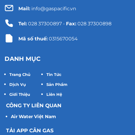
Mail:
info@gaspacific.vn
Tel:
028 37300897
-
Fax:
028 37300898
Mã số thuế:
0315670054
DANH MỤC
Trang Chủ
Tin Tức
Dịch Vụ
Sản Phẩm
Giới Thiệu
Liên Hệ
CÔNG TY LIÊN QUAN
Air Water Việt Nam
TẢI APP CÂN GAS